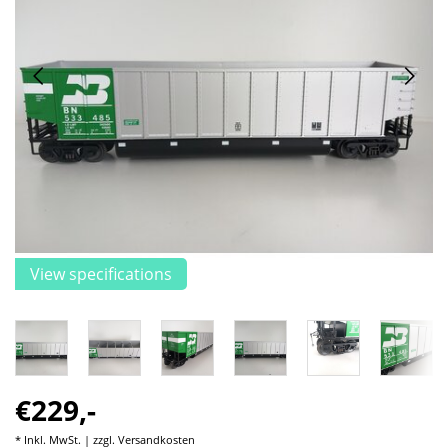
View specifications
€229,-
* Inkl. MwSt. | zzgl.
Versandkosten