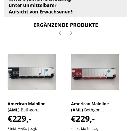
unter unmittelbarer
Aufsicht von Erwachsenen!:
ERGÄNZENDE PRODUKTE
American Mainline
American Mainline
(AML)
Bethgon
(AML)
Bethgon
€229,-
€229,-
Coalporter BNSF
Coalporter BNSF
Silver/Black
Silver/Brown
* Inkl. MwSt. | zzgl.
* Inkl. MwSt. | zzgl.