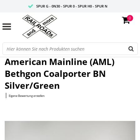
SPUR G - 0N30 - SPUR 0 - SPUR H0 - SPUR N
0
FAIRE PREISE
PROFISHOP
Startseite
/
Bethgon Coalporter BN Silver/Green
American Mainline (AML)
Bethgon Coalporter BN
Silver/Green
|
Eigene Bewertung erstellen