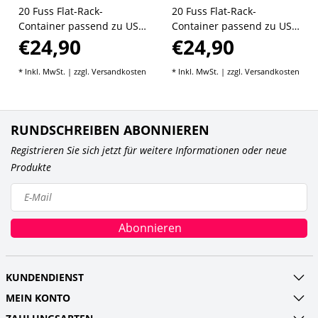
20 Fuss Flat-Rack-
20 Fuss Flat-Rack-
Container passend zu USA
Container passend zu USA
€24,90
€24,90
Trains 1:29 (blau)
Trains 1:29 (rot)
* Inkl. MwSt. | zzgl.
Versandkosten
* Inkl. MwSt. | zzgl.
Versandkosten
RUNDSCHREIBEN ABONNIEREN
Registrieren Sie sich jetzt für weitere Informationen oder neue
Produkte
Abonnieren
KUNDENDIENST
MEIN KONTO