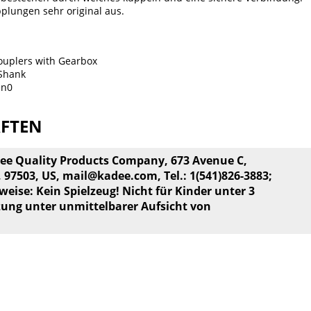
plungen sehr original aus.
ouplers with Gearbox
 Shank
en0
AFTEN
dee Quality Products Company, 673 Avenue C,
, 97503, US,
mail@kadee.com
, Tel.: 1(541)826-3883;
weise: Kein Spielzeug! Nicht für Kinder unter 3
zung unter unmittelbarer Aufsicht von