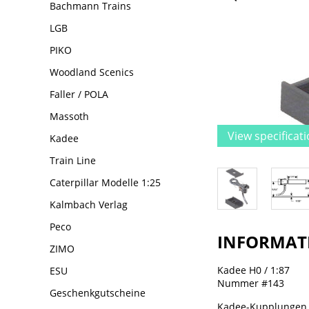
Bachmann Trains
LGB
PIKO
Woodland Scenics
Faller / POLA
Massoth
View specificat
Kadee
Train Line
Caterpillar Modelle 1:25
Kalmbach Verlag
Peco
INFORMAT
ZIMO
Kadee H0 / 1:87
ESU
Nummer #143
Geschenkgutscheine
Kadee-Kupplungen 