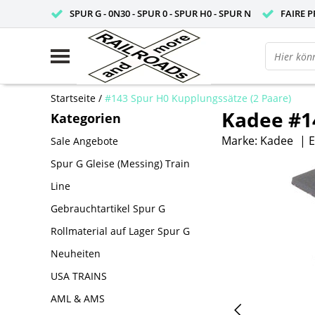
SPUR G - 0N30 - SPUR 0 - SPUR H0 - SPUR N
FAIRE P
Startseite
/
#143 Spur H0 Kupplungssätze (2 Paare)
Kadee #14
Kategorien
Marke:
Kadee
|
E
Sale Angebote
Spur G Gleise (Messing) Train
Line
Gebrauchtartikel Spur G
Rollmaterial auf Lager Spur G
Neuheiten
USA TRAINS
AML & AMS