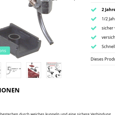
2 Jahr
1/2 Ja
sicher
versic
Schnel
ions
Dieses Produ
IONEN
bestechen durch weiches kuppeln und eine sichere Verbindung.