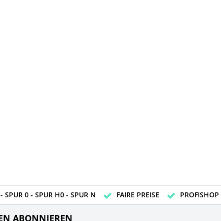
- SPUR 0 - SPUR H0 - SPUR N
FAIRE PREISE
PROFISHOP
EN ABONNIEREN