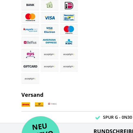
Versand
SPUR G - 0N30 
NE
U
N
UEV
NE
RUNDSCHREIB