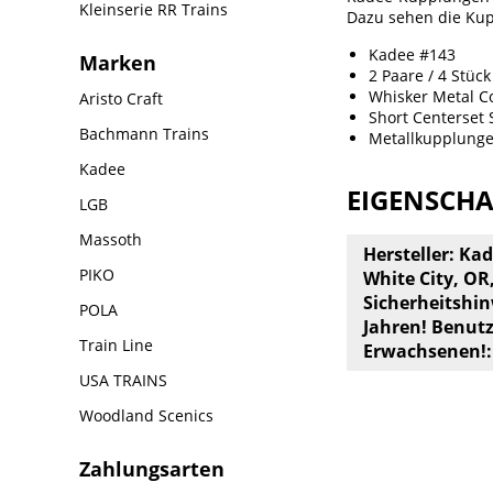
Kleinserie RR Trains
Dazu sehen die Kup
Kadee #143
Marken
2 Paare / 4 Stück
Whisker Metal C
Aristo Craft
Short Centerset
Bachmann Trains
Metallkupplung
Kadee
EIGENSCH
LGB
Massoth
Hersteller: Ka
PIKO
White City, OR
Sicherheitshin
POLA
Jahren! Benut
Train Line
Erwachsenen!:
USA TRAINS
Woodland Scenics
Zahlungsarten