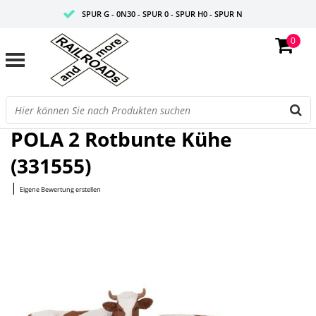
SPUR G - 0N30 - SPUR 0 - SPUR H0 - SPUR N
0
FAIRE PREISE
PROFISHOP
Startseite
/
2 Rotbunte Kühe (331555)
POLA 2 Rotbunte Kühe
(331555)
|
Eigene Bewertung erstellen